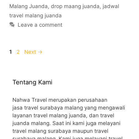
Malang Juanda
,
drop maang juanda
,
jadwal
travel malang juanda
Leave a comment
Page
Page
1
2
Next
→
Tentang Kami
Nahwa Travel merupakan perusahaan
jasa travel surabaya malang yang mengawali
layanan travel malang juanda, dan travel
juanda malang. Saat ini kami juga melayani
travel malang surabaya maupun travel
surabaya malang. Kami juga melayani travel