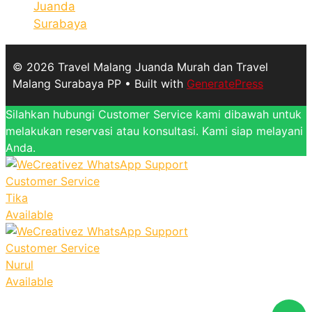
Juanda
Surabaya
© 2026 Travel Malang Juanda Murah dan Travel
Malang Surabaya PP
• Built with
GeneratePress
Silahkan hubungi Customer Service kami dibawah untuk
melakukan reservasi atau konsultasi. Kami siap melayani
Anda.
Customer Service
Tika
Available
Customer Service
Nurul
Available