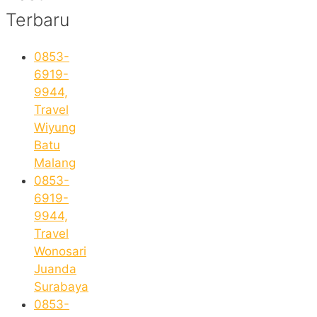
Terbaru
0853-
6919-
9944,
Travel
Wiyung
Batu
Malang
0853-
6919-
9944,
Travel
Wonosari
Juanda
Surabaya
0853-