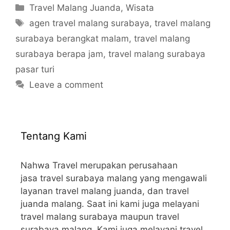
Categories
Travel Malang Juanda
,
Wisata
Tags
agen travel malang surabaya
,
travel malang
surabaya berangkat malam
,
travel malang
surabaya berapa jam
,
travel malang surabaya
pasar turi
Leave a comment
Tentang Kami
Nahwa Travel merupakan perusahaan
jasa travel surabaya malang yang mengawali
layanan travel malang juanda, dan travel
juanda malang. Saat ini kami juga melayani
travel malang surabaya maupun travel
surabaya malang. Kami juga melayani travel