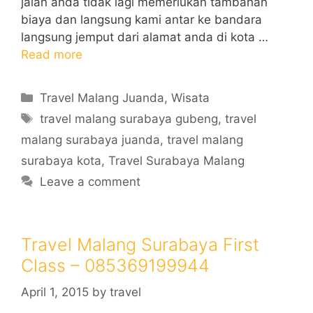
jalan anda tidak lagi memerlukan tambahan
biaya dan langsung kami antar ke bandara
langsung jemput dari alamat anda di kota …
Read more
Categories
Travel Malang Juanda
,
Wisata
Tags
travel malang surabaya gubeng
,
travel
malang surabaya juanda
,
travel malang
surabaya kota
,
Travel Surabaya Malang
Leave a comment
Travel Malang Surabaya First
Class – 085369199944
April 1, 2015
by
travel