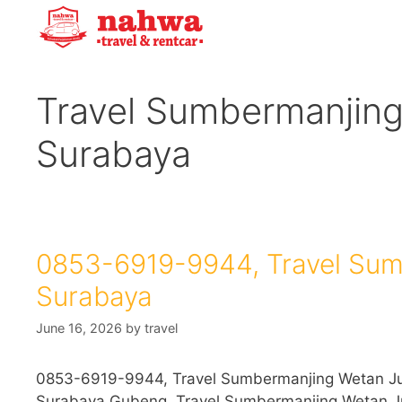
Skip
to
content
Travel Sumbermanjin
Surabaya
0853-6919-9944, Travel Su
Surabaya
June 16, 2026
by
travel
0853-6919-9944, Travel Sumbermanjing Wetan J
Surabaya Gubeng, Travel Sumbermanjing Wetan 