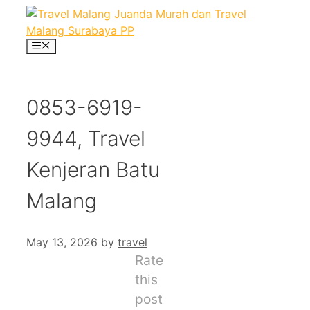
Skip
to
content
Menu
0853-6919-
9944, Travel
Kenjeran Batu
Malang
May 13, 2026
by
travel
Rate
this
post