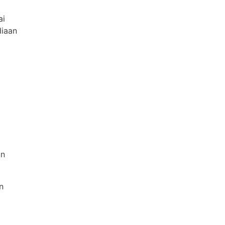
ai
diaan
un
n