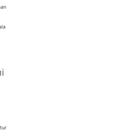
aan
ala
i
n
tur